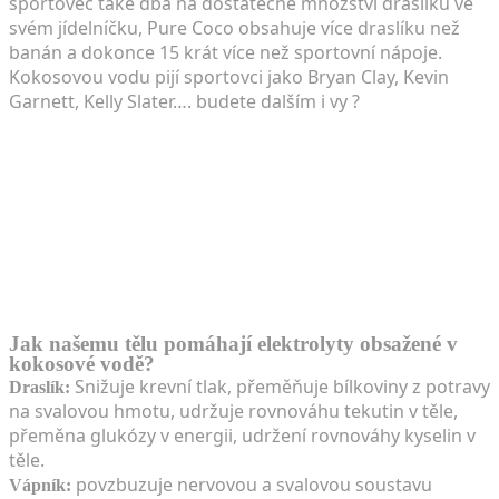
sportovec také dbá na dostatečné množství draslíku ve
svém jídelníčku, Pure Coco obsahuje více draslíku než
banán a dokonce 15 krát více než sportovní nápoje.
Kokosovou vodu pijí sportovci jako Bryan Clay, Kevin
Garnett, Kelly Slater…. budete dalším i vy ?
Jak našemu tělu pomáhají elektrolyty obsažené v
kokosové vodě?
Snižuje krevní tlak, přeměňuje bílkoviny z potravy
Draslík:
na svalovou hmotu, udržuje rovnováhu tekutin v těle,
přeměna glukózy v energii, udržení rovnováhy kyselin v
těle.
povzbuzuje nervovou a svalovou soustavu
Vápník: