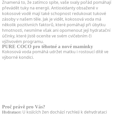
Znamená to, že zatímco spíte, vaše svaly pořád pomáhají
převádět tuky na energii. Antioxidanty obsažené v
kokosové vodě mají také schopnost redukovat tukové
zásoby v našem těle. Jak je vidět, kokosová voda má
několik pozitivních faktorů, které pomáhají při úbytku
hmotnosti, nesmíme však ani opomenout její hydratační
účinky, které jistě oceníte ve svém cvičebním či
výživovém programu.
PURE COCO pro těhotné a nové maminky
Kokosová voda pomáhá udržet matku i rostoucí dítě ve
výborné kondici.
Proč právě pro Vás?
U kojících žen dochází rychleji k dehydrataci
Hydratace: