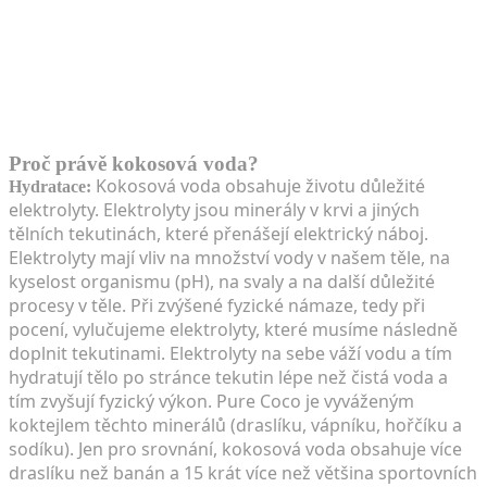
Proč právě kokosová voda?
Kokosová voda obsahuje životu důležité
Hydratace:
elektrolyty. Elektrolyty jsou minerály v krvi a jiných
tělních tekutinách, které přenášejí elektrický náboj.
Elektrolyty mají vliv na množství vody v našem těle, na
kyselost organismu (pH), na svaly a na další důležité
procesy v těle. Při zvýšené fyzické námaze, tedy při
pocení, vylučujeme elektrolyty, které musíme následně
doplnit tekutinami. Elektrolyty na sebe váží vodu a tím
hydratují tělo po stránce tekutin lépe než čistá voda a
tím zvyšují fyzický výkon. Pure Coco je vyváženým
koktejlem těchto minerálů (draslíku, vápníku, hořčíku a
sodíku). Jen pro srovnání, kokosová voda obsahuje více
draslíku než banán a 15 krát více než většina sportovních