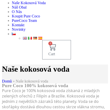
Naše Kokosová Voda
Náš Obal
O Nás
Koupit Pure Coco
PureCoco Team
Kontakt
Novinky
0
0
Kč
Cart
Naše kokosová voda
Domů
»
Naše kokosová voda
Pure Coco 100% kokosová voda
Pure Coco je 100% kokosová voda získaná z mladých
zelených ořechů z Filipín a Brazílie. Kokosová voda je
jedním z největších zázraků této planety. Voda se do
skořápky dostává dlouhou cestou skrze vlákna stromu,