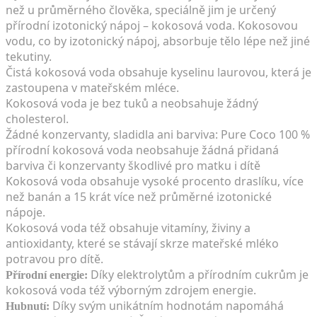
než u průměrného člověka, speciálně jim je určený
přírodní izotonický nápoj – kokosová voda. Kokosovou
vodu, co by izotonický nápoj, absorbuje tělo lépe než jiné
tekutiny.
Čistá kokosová voda obsahuje kyselinu laurovou, která je
zastoupena v mateřském mléce.
Kokosová voda je bez tuků a neobsahuje žádný
cholesterol.
Žádné konzervanty, sladidla ani barviva: Pure Coco 100 %
přírodní kokosová voda neobsahuje žádná přidaná
barviva či konzervanty škodlivé pro matku i dítě
Kokosová voda obsahuje vysoké procento draslíku, více
než banán a 15 krát více než průměrné izotonické
nápoje.
Kokosová voda též obsahuje vitamíny, živiny a
antioxidanty, které se stávají skrze mateřské mléko
potravou pro dítě.
Díky elektrolytům a přírodním cukrům je
Přírodní energie:
kokosová voda též výborným zdrojem energie.
Díky svým unikátním hodnotám napomáhá
Hubnutí: