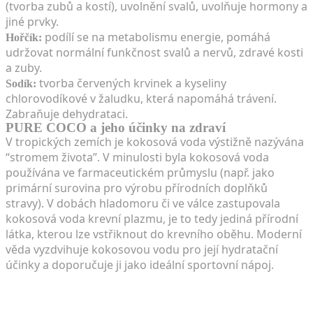
(tvorba zubů a kostí), uvolnění svalů, uvolňuje hormony a
jiné prvky.
podílí se na metabolismu energie, pomáhá
Hořčík:
udržovat normální funkčnost svalů a nervů, zdravé kosti
a zuby.
tvorba červených krvinek a kyseliny
Sodík:
chlorovodíkové v žaludku, která napomáhá trávení.
Zabraňuje dehydrataci.
PURE COCO a jeho účinky na zdraví
V tropických zemích je kokosová voda výstižně nazývána
“stromem života”. V minulosti byla kokosová voda
používána ve farmaceutickém průmyslu (např. jako
primární surovina pro výrobu přírodních doplňků
stravy). V dobách hladomoru či ve válce zastupovala
kokosová voda krevní plazmu, je to tedy jediná přírodní
látka, kterou lze vstřiknout do krevního oběhu. Moderní
věda vyzdvihuje kokosovou vodu pro její hydratační
účinky a doporučuje ji jako ideální sportovní nápoj.