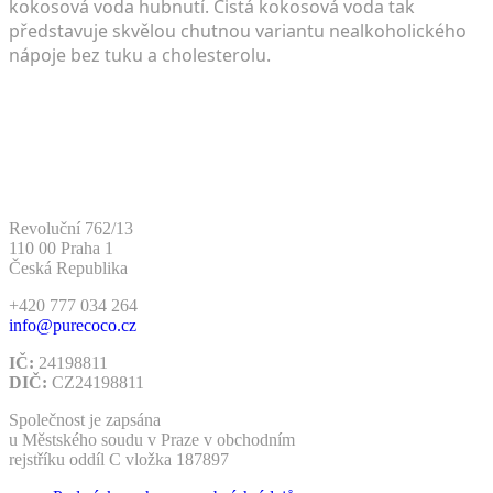
kokosová voda hubnutí. Čistá kokosová voda tak
představuje skvělou chutnou variantu nealkoholického
nápoje bez tuku a cholesterolu.
Pure Coco s.r.o.
Revoluční 762/13
110 00 Praha 1
Česká Republika
+420 777 034 264
info@purecoco.cz
IČ:
24198811
DIČ:
CZ24198811
Společnost je zapsána
u Městského soudu v Praze v obchodním
rejstříku oddíl C vložka 187897