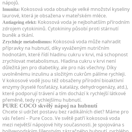
nápojů.
Kokosová voda obsahuje velké množství kyseliny
Imunita:
laurové, která je obsažena v mateřském mléce.
Kokosová voda je nejbohatším přírodním
Antiageing efekt:
zdrojem cytokininů. Cytokininy působí proti stárnutí
buněk a tkání.
Kokosová voda může nahradit
Zrychluje metabolismus:
přípravky na hubnutí, díky vyváženým nutričním
hodnotám, které řídí hladinu cukru v krvi, má schopnost
zrychlovat metabolismus. Hladina cukru v krvi není
důležitá jen pro diabetiky, ale pro nás všechny. Díky
uvolněnému inzulinu a složitým cukrům pálíme rychleji.
V kokosové vodě jsou též obsaženy přírodní bioaktivní
enzymy (kyselé fosfatázy, katalázy, dehydrogenázy, atd.),
které podporují trávení a tím dochází k rychlejší látkové
přeměně, tedy rychlejšímu hubnutí.
PURE COCO skvělý nápoj na hubnutí
Chcete si udržet postavu bez radikálních diet? Máme pro
vás řešení – Pure Coco. Ve světě patří kokosová voda
mezi největší nápojové hity současnosti. Je spojována s
hollywoodským šílenstvím zázračného hubnutí, rychlého