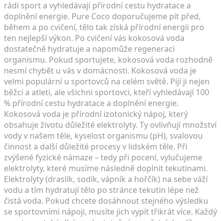
rádi sport a vyhledávají přírodní cestu hydratace a
doplnění energie. Pure Coco doporučujeme pít před,
během a po cvičení, tělo tak získá přírodní energii pro
ten nejlepší výkon. Po cvičení vás kokosová voda
dostatečně hydratuje a napomůže regeneraci
organismu. Pokud sportujete, kokosová voda rozhodně
nesmí chybět u vás v domácnosti. Kokosová voda je
velmi populární u sportovců na celém světě. Pijí ji nejen
běžci a atleti, ale všichni sportovci, kteří vyhledávají 100
% přírodní cestu hydratace a doplnění energie.
Kokosová voda je přírodní izotonický nápoj, který
obsahuje životu důležité elektrolyty. Ty ovlivňují množství
vody v našem těle, kyselost organismu (pH), svalovou
činnost a další důležité procesy v lidském těle. Při
zvýšené fyzické námaze – tedy při pocení, vylučujeme
elektrolyty, které musíme následně doplnit tekutinami.
Elektrolyty (draslík, sodík, vápník a hořčík) na sebe váží
vodu a tím hydratují tělo po stránce tekutin lépe než
čistá voda. Pokud chcete dosáhnout stejného výsledku
se sportovními nápoji, musíte jich vypít třikrát více. Každý