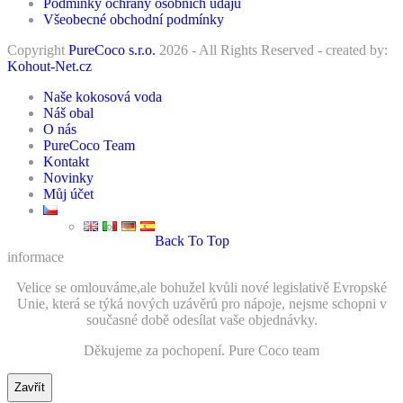
Podmínky ochrany osobních údajů
Všeobecné obchodní podmínky
Copyright
PureCoco s.r.o.
2026 - All Rights Reserved - created by:
Kohout-Net.cz
Naše kokosová voda
Náš obal
O nás
PureCoco Team
Kontakt
Novinky
Můj účet
Back To Top
informace
Velice se omlouváme,ale bohužel kvůli nové legislativě Evropské
Unie, která se týká nových uzávěrů pro nápoje, nejsme schopni v
současné době odesílat vaše objednávky.
Děkujeme za pochopení. Pure Coco team
Zavřít