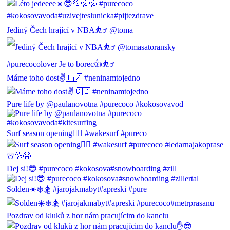
Jediný Čech hrající v NBA⛹️‍♂️ @toma
Máme toho dost✌️🇨🇿 #neninamtojedno
Pure life by @paulanovotna #purecoco #kokosovavod
Surf season opening🏄‍♂️ #wakesurf #pureco
Dej si!😎 #purecoco #kokosova#snowboarding #zill
Solden☀️❄️🏂 #jarojakmabyt#apreski #pure
Pozdrav od kluků z hor nám pracujícim do kanclu