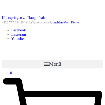
Überspringen zu Hauptinhalt
+420 777 034 264
info@purecoco.cz
Anmelden
Mein Konto
Facebook
Instagram
Youtube
Menü
0
Kč
0