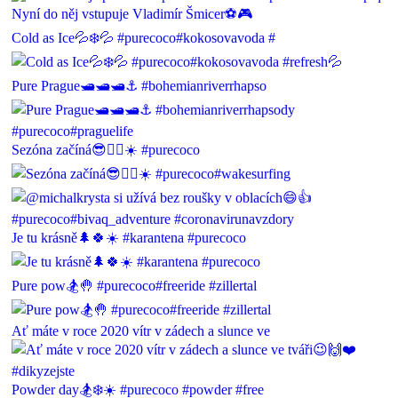
Cold as Ice💦❄️💦 #purecoco#kokosovavoda #
Pure Prague🛥🛥🛥⚓️ #bohemianriverrhapso
Sezóna začíná😎🏄‍♂️☀️ #purecoco
Je tu krásně🌲🍀☀️ #karantena #purecoco
Pure pow🏂🤚 #purecoco#freeride #zillertal
Ať máte v roce 2020 vítr v zádech a slunce ve
Powder day🏂❄️☀️ #purecoco #powder #free