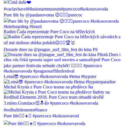
Pure life by @paulanovotna 😉🏄🏽🌴purecoc
Radim Čada reprezentuje Pure Coco na běžeckých
Dorazte dnes na @prague_surf_film_fest do kina Pil
Letná😎 #purecoco #kokosovavoda #letna #hypster
Michal Krysta z Pure Coco teamu na předávce šta
Pure life🏄🏽☀️🌊 #purecoco #kokosovavod