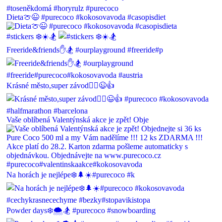
Dieta🍈😉 #purecoco #kokosovavoda #casopisdiet
#stickers ❄️☀️🏂
Freeride&friends✋🏂 #ourplayground #freeride#p
Krásné město,super závod🏃‍♂️😉👍
Vaše oblíbená Valentýnská akce je zpět! Obje
Na horách je nejlépe❄️🌲☀️#purecoco #k
Powder days❄️🌨🏂 #purecoco #snowboarding