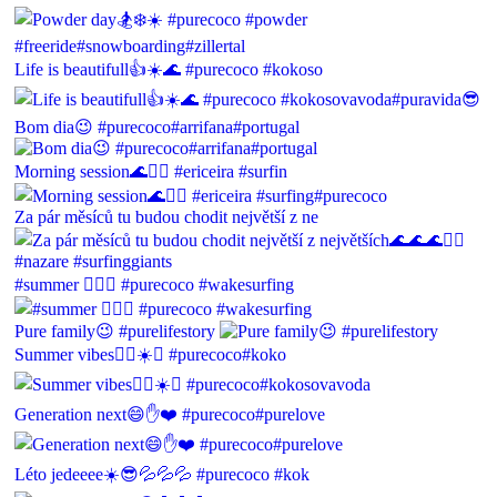
Life is beautifull👍☀️🌊 #purecoco #kokoso
Bom dia😉 #purecoco#arrifana#portugal
Morning session🌊🏄‍♂️ #ericeira #surfin
Za pár měsíců tu budou chodit největší z ne
#summer 🏄‍♂️💦 #purecoco #wakesurfing
Pure family😉 #purelifestory
Summer vibes🏄‍♂️☀️💦 #purecoco#koko
Generation next😄✋❤️ #purecoco#purelove
Léto jedeeee☀️😎💦💦💦 #purecoco #kok