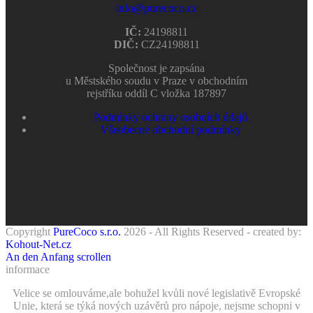
info@purecoco.cz
IČ:
24198811
DIČ:
CZ24198811
Společnost je zapsána
u Městského soudu v Praze v obchodním
rejstříku oddíl C vložka 187897
Podmínky ochrany osobních údajů
Všeobecné obchodní podmínky
Copyright
PureCoco s.r.o.
2026 - All Rights Reserved - created by:
Kohout-Net.cz
An den Anfang scrollen
informace
Velice se omlouváme,ale bohužel kvůli nové legislativě Evropské
Unie, která se týká nových uzávěrů pro nápoje, nejsme schopni v