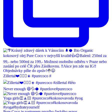
Zillertal❤️🚴🏽‍♂️☀️ #purecoco #
Never enough 😄💦🥥 #purelove#purecoco
Yoga girls👏🧘🏻 #purecoco#kokosovavoda #yog
Pure Coco je partnerem prvního českého espor