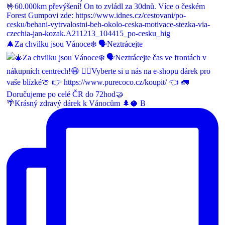
🎄Za chvilku jsou Vánoce❄️ 🗣Neztrácejte
🌴Krásný zdravý dárek k Vánocům 🌲🥥 B