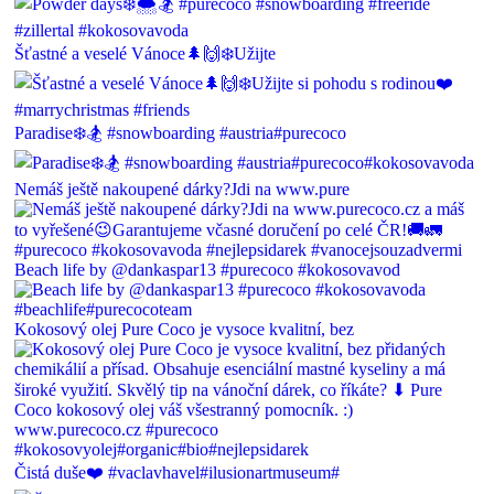
Šťastné a veselé Vánoce🌲🙌❄️Užijte
Paradise❄️🏂 #snowboarding #austria#purecoco
Nemáš ještě nakoupené dárky?Jdi na www.pure
Beach life by @dankaspar13 #purecoco #kokosovavod
Kokosový olej Pure Coco je vysoce kvalitní, bez
Čistá duše❤️ #vaclavhavel#ilusionartmuseum#